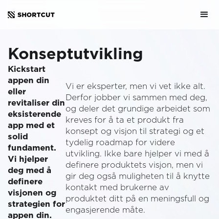
Konseptutvikling
Kickstart
appen din
Vi er eksperter, men vi vet ikke alt.
eller
Derfor jobber vi sammen med deg,
revitaliser din
og deler det grundige arbeidet som
eksisterende
kreves for å ta et produkt fra
app med et
konsept og visjon til strategi og et
solid
tydelig roadmap for videre
fundament.
utvikling. Ikke bare hjelper vi med å
Vi hjelper
definere produktets visjon, men vi
deg med å
gir deg også muligheten til å knytte
definere
kontakt med brukerne av
visjonen og
produktet ditt på en meningsfull og
strategien for
engasjerende måte.
appen din.