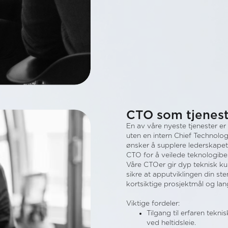
CTO som tjenes
En av våre nyeste tjenester er
uten en intern Chief Technolog
ønsker å supplere lederskapet, 
CTO for å veilede teknologibes
Våre CTOer gir dyp teknisk ku
sikre at apputviklingen din 
kortsiktige prosjektmål og lang
Viktige fordeler:
Tilgang til erfaren tekn
ved heltidsleie.