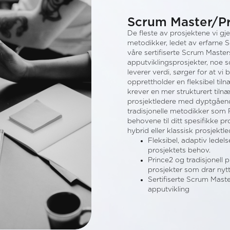
Scrum Master/Pr
De fleste av prosjektene vi g
metodikker, ledet av erfarne 
våre sertifiserte Scrum Masters
apputviklingsprosjekter, noe so
leverer verdi, sørger for at vi
opprettholder en fleksibel ti
krever en mer strukturert tilnæ
prosjektledere med dyptgående
tradisjonelle metodikker som P
behovene til ditt spesifikke p
hybrid eller klassisk prosjekt
Fleksibel, adaptiv ledels
prosjektets behov.
Prince2 og tradisjonell 
prosjekter som drar nytte
Sertifiserte Scrum Maste
apputvikling