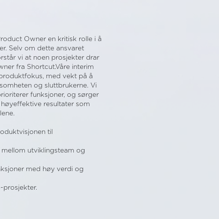
oduct Owner en kritisk rolle i å
er. Selv om dette ansvaret
orstår vi at noen prosjekter drar
ner fra Shortcut.Våre interim
 produktfokus, med vekt på å
somheten og sluttbrukerne. Vi
rioriterer funksjoner, og sørger
r høyeffektive resultater som
lene.
roduktvisjonen til
mellom utviklingsteam og
nksjoner med høy verdi og
p-prosjekter.