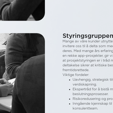
Styringsgrupp
Mange av våre kunder utnytter 
invitere oss til å delta som 
deres. Med mange års erfaring 
en rekke app-prosjekter, gir vi 
at prosjektstyringen er i tråd
deltakelse sikrer at kritiske b
fremtidsrettede.
Viktige fordeler:
Uavhengig, strategisk t
verdiskapning.
Ekspertråd for å bistå
beslutningsprosesser.
Risikoredusering og pro
Inngående kjennskap til 
konsulentteam.