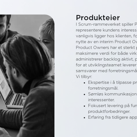
Produkteier
I Scrum-rammeverket spiller Pr
representere kundens interess
vanligvis ligger hos klienten, f
nytte av en interim Product Ow
Product Owners har et sterkt
maksimere verdi for både virk
administrerer backlog aktivt, p
for at utviklingsteamet levere
samsvarer med forretningsmå
Vi tilbyr:
Ekspertise i å tilpasse p
forretningsmål.
Sømløs kommunikasjon 
interessenter.
Fokusert levering på fu
produktforbedringer.
Erfaring fra tidligere ap