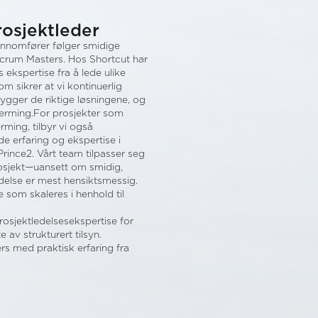
osjektleder
jennomfører følger smidige
Scrum Masters. Hos Shortcut har
 ekspertise fra å lede ulike
m sikrer at vi kontinuerlig
 bygger de riktige løsningene, og
lnærming.For prosjekter som
rming, tilbyr vi også
 erfaring og ekspertise i
rince2. Vårt team tilpasser seg
rosjekt—uansett om smidig,
ledelse er mest hensiktsmessig.
e som skaleres i henhold til
prosjektledelsesekspertise for
 av strukturert tilsyn.
rs med praktisk erfaring fra