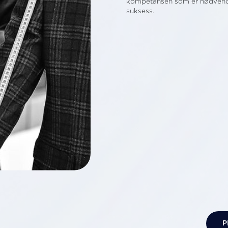
kompetansen som er nødvendig
suksess.
P