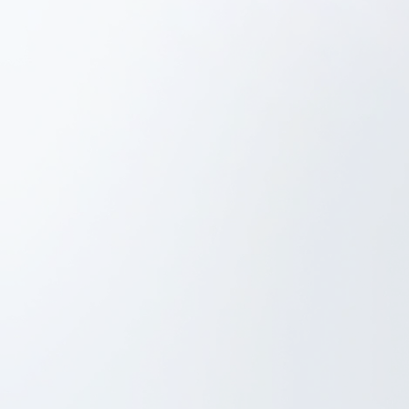
Project Management
UX/UI Design