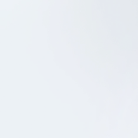
iOS Development
Android Development
Bonnier
SCHEDULE A CALL
SEND US A MESSAGE