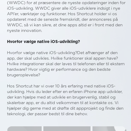
(WWDC) for at præsentere de nyeste opdateringer inden for
iOS-udvikling. WWDC giver alle iOS-udviklere indsigt i nye
API’er, værktøjer og funktioner. Hos Shortcut holder vi os
opdateret med de seneste fremskridt, der annonceres på
WWDC, så vi kan sikre, at dine apps altid er i front med den
nyeste innovation.
Hvorfor vælge native iOS-udvikling?
‍Hvorfor vælge native iOS-udvikling?Det afhænger af den
app, der skal udvikles. Hvilke funktioner skal appen have?
Hvilke integrationer skal der laves til telefonen eller til ekstern
hardware? Hvor vigtig er performance og den bedste
brugeroplevelse?
Hos Shortcut har vi over 10 års erfaring med native iOS-
udvikling. Hvis du leder efter en erfaren iPhone app udvikler,
der kan hjælpe med at udvikle en brugervenlig, stabil og
skalerbar app, er du altid velkommen til at kontakte os. Vi
hjælper dig gerne med at drøfte dit appprojekt og finde den
teknologi, der passer bedst til dine behov.