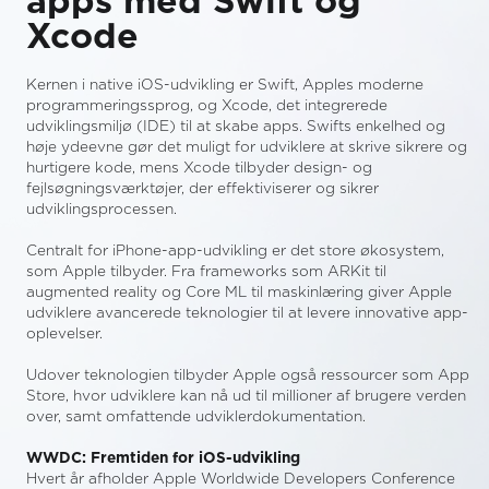
apps med Swift og
Xcode
Kernen i native iOS-udvikling er Swift, Apples moderne
programmeringssprog, og Xcode, det integrerede
udviklingsmiljø (IDE) til at skabe apps. Swifts enkelhed og
høje ydeevne gør det muligt for udviklere at skrive sikrere og
hurtigere kode, mens Xcode tilbyder design- og
fejlsøgningsværktøjer, der effektiviserer og sikrer
udviklingsprocessen.
Centralt for iPhone-app-udvikling er det store økosystem,
som Apple tilbyder. Fra frameworks som ARKit til
augmented reality og Core ML til maskinlæring giver Apple
udviklere avancerede teknologier til at levere innovative app-
oplevelser.
Udover teknologien tilbyder Apple også ressourcer som App
Store, hvor udviklere kan nå ud til millioner af brugere verden
over, samt omfattende udviklerdokumentation.
WWDC: Fremtiden for iOS-udvikling
‍Hvert år afholder Apple Worldwide Developers Conference