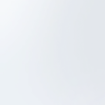
Technical Leadership
iOS Development
Biloba
SCHEDULE A CALL