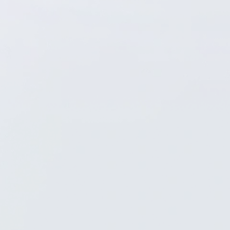
UX/UI Design
Project
Management
iOS Development