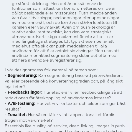
ge störst utdelning. Men det är också en av de
funktioner som lättast kan komprometteras om de är
dåligt designade eller missbrukas. Push-meddelanden
kan öka sidvisningar, nedladdningar eller uppspelningar
av medieinnehåll, och de kan även stärka lojaliteten till
kanalen eller varumärket. Även om push-teknologi är
relativt enkel rent tekniskt, kan den vara strategiskt
utmanande. Kortsiktiga incitament är inte alltid i linje
med långsiktiga strategier. Ett typiskt exempel är att
mediehus ofta skickar push-meddelanden till alla
användare för att öka antalet sidvisningar. Men utan att
använda mer riktad segmentering slutar det ofta med
att flera användare avregistrerar sig.
I vår designprocess fokuserar vi på teman som:
-
Segmentering:
Kan segmentering baserad på användarens
val eller beteende öka konverteringsgraden och, på lång sikt,
lojaliteten?
-
Feedbackslingor:
Hur etablerar vi en feedbackslinga så att
redaktionen får återkoppling på användarnas intresse?
-
A/B-testning:
Hur vet vi vilka texter och bilder som ger bäst
resultat?
-
Tonalitet:
Hur säkerställer vi att appens tonalitet förblir
trogen mot varumärket?
Essentials like quality-of-service, deep-linking, images in push
messages, custom sounds, and tracking must be established