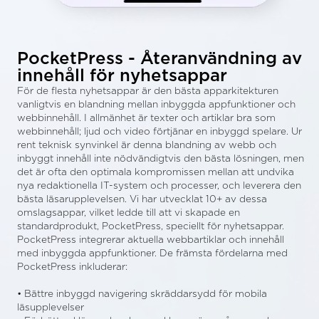
PocketPress - Återanvändning av
innehåll för nyhetsappar
För de flesta nyhetsappar är den bästa apparkitekturen
vanligtvis en blandning mellan inbyggda appfunktioner och
webbinnehåll. I allmänhet är texter och artiklar bra som
webbinnehåll; ljud och video förtjänar en inbyggd spelare. Ur
rent teknisk synvinkel är denna blandning av webb och
inbyggt innehåll inte nödvändigtvis den bästa lösningen, men
det är ofta den optimala kompromissen mellan att undvika
nya redaktionella IT-system och processer, och leverera den
bästa läsarupplevelsen. Vi har utvecklat 10+ av dessa
omslagsappar, vilket ledde till att vi skapade en
standardprodukt, PocketPress, speciellt för nyhetsappar.
PocketPress integrerar aktuella webbartiklar och innehåll
med inbyggda appfunktioner. De främsta fördelarna med
PocketPress inkluderar:
• Bättre inbyggd navigering skräddarsydd för mobila
läsupplevelser