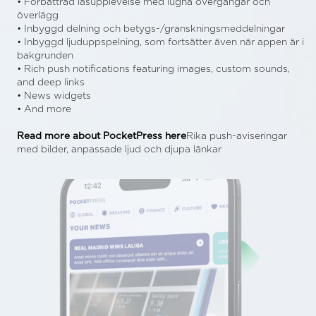
• Förbättrad läsupplevelse med lugna övergångar och
överlägg
• Inbyggd delning och betygs-/granskningsmeddelningar
• Inbyggd ljuduppspelning, som fortsätter även när appen är i
bakgrunden
• Rich push notifications featuring images, custom sounds,
and deep links
• News widgets
• And more
Read more about PocketPress here
Rika push-aviseringar
med bilder, anpassade ljud och djupa länkar