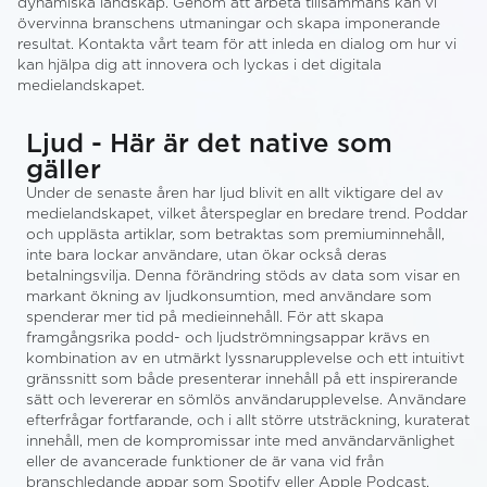
dynamiska landskap. Genom att arbeta tillsammans kan vi
övervinna branschens utmaningar och skapa imponerande
resultat. Kontakta vårt team för att inleda en dialog om hur vi
kan hjälpa dig att innovera och lyckas i det digitala
medielandskapet.
Ljud - Här är det native som
gäller
Under de senaste åren har ljud blivit en allt viktigare del av
medielandskapet, vilket återspeglar en bredare trend. Poddar
och upplästa artiklar, som betraktas som premiuminnehåll,
inte bara lockar användare, utan ökar också deras
betalningsvilja. Denna förändring stöds av data som visar en
markant ökning av ljudkonsumtion, med användare som
spenderar mer tid på medieinnehåll. För att skapa
framgångsrika podd- och ljudströmningsappar krävs en
kombination av en utmärkt lyssnarupplevelse och ett intuitivt
gränssnitt som både presenterar innehåll på ett inspirerande
sätt och levererar en sömlös användarupplevelse. Användare
efterfrågar fortfarande, och i allt större utsträckning, kuraterat
innehåll, men de kompromissar inte med användarvänlighet
eller de avancerade funktioner de är vana vid från
branschledande appar som Spotify eller Apple Podcast.