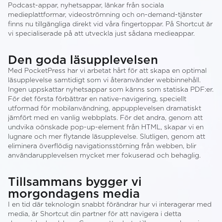
Podcast-appar, nyhetsappar, länkar från sociala
medieplattformar, videoströmning och on-demand-tjänster
finns nu tillgängliga direkt vid våra fingertoppar. På Shortcut är
vi specialiserade på att utveckla just sådana medieappar.
Den goda läsupplevelsen
Med PocketPress har vi arbetat hårt för att skapa en optimal
läsupplevelse samtidigt som vi återanvänder webbinnehåll.
Ingen uppskattar nyhetsappar som känns som statiska PDF:er.
För det första förbättrar en native-navigering, speciellt
utformad för mobilanvändning, appupplevelsen dramatiskt
jämfört med en vanlig webbplats. För det andra, genom att
undvika oönskade pop-up-element från HTML, skapar vi en
lugnare och mer flytande läsupplevelse. Slutligen, genom att
eliminera överflödig navigationsstörning från webben, blir
användarupplevelsen mycket mer fokuserad och behaglig.
Tillsammans bygger vi
morgondagens media
I en tid där teknologin snabbt förändrar hur vi interagerar med
media, är Shortcut din partner för att navigera i detta