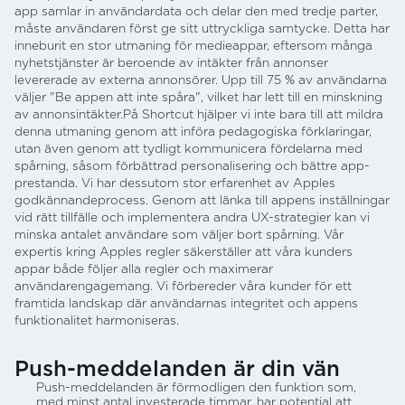
app samlar in användardata och delar den med tredje parter,
måste användaren först ge sitt uttryckliga samtycke. Detta har
inneburit en stor utmaning för medieappar, eftersom många
nyhetstjänster är beroende av intäkter från annonser
levererade av externa annonsörer. Upp till 75 % av användarna
väljer "Be appen att inte spåra", vilket har lett till en minskning
av annonsintäkter.På Shortcut hjälper vi inte bara till att mildra
denna utmaning genom att införa pedagogiska förklaringar,
utan även genom att tydligt kommunicera fördelarna med
spårning, såsom förbättrad personalisering och bättre app-
prestanda. Vi har dessutom stor erfarenhet av Apples
godkännandeprocess. Genom att länka till appens inställningar
vid rätt tillfälle och implementera andra UX-strategier kan vi
minska antalet användare som väljer bort spårning. Vår
expertis kring Apples regler säkerställer att våra kunders
appar både följer alla regler och maximerar
användarengagemang. Vi förbereder våra kunder för ett
framtida landskap där användarnas integritet och appens
funktionalitet harmoniseras.
Push-meddelanden är din vän
Push-meddelanden är förmodligen den funktion som,
med minst antal investerade timmar, har potential att