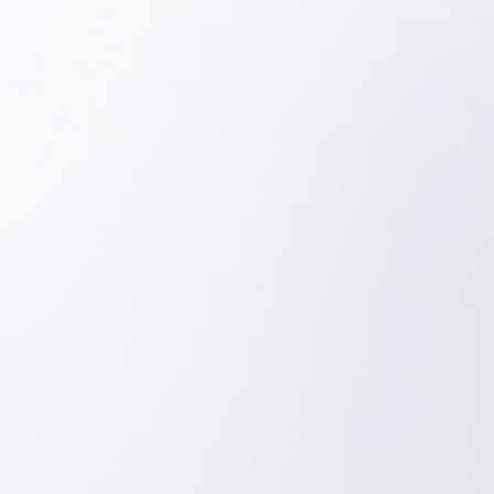
Project Management
iOS Development