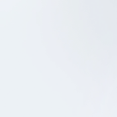
Android Development
QA
Dansk Metal
SCHEDULE A CALL
SEND US A MESSAGE