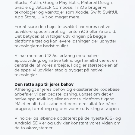
Studio, Kotlin, Google Play Butik, Material Design,
Gradle og Jetpack Compose. Til iOS bruger vi
teknologier og værktøjer som Xcode, Swift, SwiftUI,
App Store, UIKit og meget mere.
For at sikre den højeste kvalitet har vores native
udviklere specialiseret sig i enten iOS eller Android.
Det betyder, at vi følger udviklingen på begge
platforme tæt og kan levere løsninger, der udnytter
teknologierne bedst muligt.
Vi har mere end 12 års erfaring med native
appudvikling, og native teknologi har altid været en
central del af vores arbejde. I dag er størstedelen af
de apps, vi udvikler, stadig bygget på native
teknologier.
Den rette app til jeres behov
Afhængigt af jeres behov og eksisterende kodebase
anbefaler vi den bedste løsning, uanset om det er
native appudvikling eller en cross-platform tilgang.
Målet er altid at skabe det bedste resultat for både
brugere, forretning og den videre udvikling af appen.
Vi holder os løbende opdateret på de nyeste iOS- og
Android-SDK’er og udvikler konstant vores viden om
de to økosystemer.