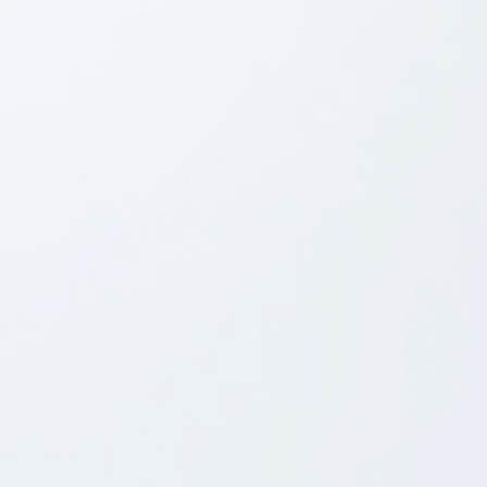
SEE ALL CASES
8.5.2026
BLOG POST
Vi søger en Service Delivery Manager, der vil være
med til at sætte strøm til fremtidens mobilapp-drift
Som Shortcut's nye Service Delivery Manager får