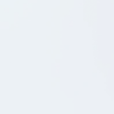
du en nøglerolle i vores "Engine Room".
19.12.2025
BLOG POST
🪄Er du vores nye mobiltester/QA? Bliv en del af
vores dedikerede app-team
Hos os leder vi efter en mobiltester/QA, der vil
være med til at løfte kvaliteten af apps.