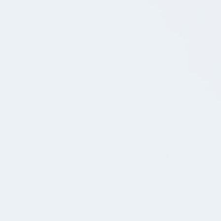
17.12.2025
BLOG POST
💚Android Udviklere søges: Vær med til at bygge
apps, der bruges af millioner af danskere.
Vi leder efter entusiastiske og nysgerrige Android
udviklere med varierende erfaringsniveauer.
17.12.2025
BLOG POST
🚀 iOS Udviklere søges: Vær med til at bygge apps,
der bruges af millioner af danskere.
Vi leder efter entusiastiske og nysgerrige iOS
udviklere med varierende erfaringsniveauer.