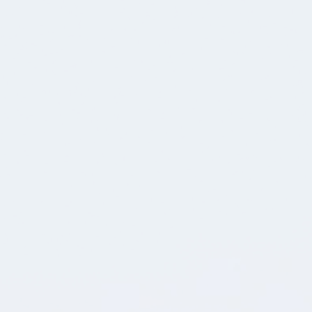
SEE ALL OUR EVENTS
Let’s talk 👋 Complete the form, and we’ll
reach out to you shortly
Your name
Email
Phone